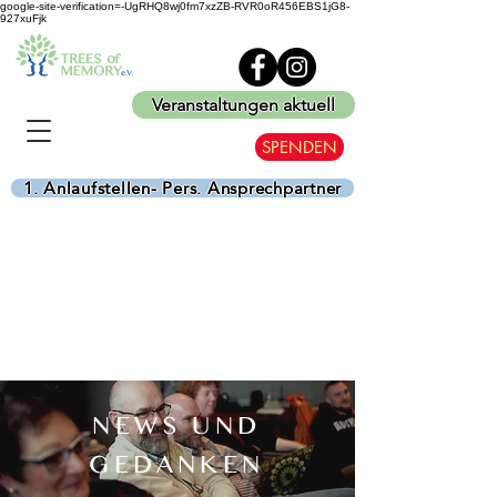
google-site-verification=-UgRHQ8wj0fm7xzZB-RVR0oR456EBS1jG8-
927xuFjk
Veranstaltungen aktuell
SPENDEN
1. Anlaufstellen- Pers. Ansprechpartner
NEWS UND
GEDANKEN