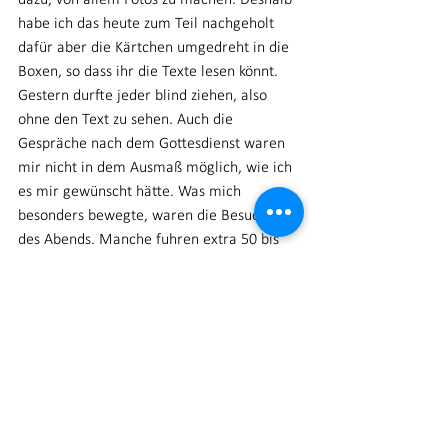
dazu, von allem Fotos zu machen. Deshalb 
habe ich das heute zum Teil nachgeholt 
dafür aber die Kärtchen umgedreht in die 
Boxen, so dass ihr die Texte lesen könnt. 
Gestern durfte jeder blind ziehen, also 
ohne den Text zu sehen. Auch die 
Gespräche nach dem Gottesdienst waren 
mir nicht in dem Ausmaß möglich, wie ich 
es mir gewünscht hätte. Was mich 
besonders bewegte, waren die Besucher 
des Abends. Manche fuhren extra 50 bis 
70 Kilometer her, um teilzunehmen. Der 
Mann, der sich bei der Autorenlesung mit 
seinen Ängsten und seinem Straucheln 
öffnete, kam ebenfalls. Auch die ältere 
Dame, die extra zum Infostand kam, weil 
sie Antworten und Hilfe suchte. Erst durch 
die vielen Rückmeldungen danach wurde 
mir bewusst, dass der Gottesdienst den 