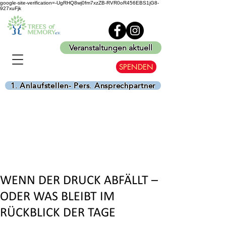
google-site-verification=-UgRHQ8wj0fm7xzZB-RVR0oR456EBS1jG8-
927xuFjk
Veranstaltungen aktuell
SPENDEN
1. Anlaufstellen- Pers. Ansprechpartner
WENN DER DRUCK ABFÄLLT –
ODER WAS BLEIBT IM
RÜCKBLICK DER TAGE