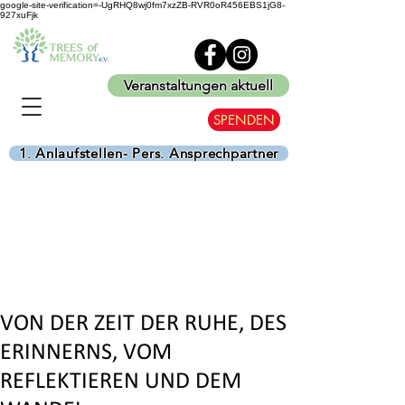
google-site-verification=-UgRHQ8wj0fm7xzZB-RVR0oR456EBS1jG8-
927xuFjk
Veranstaltungen aktuell
SPENDEN
1. Anlaufstellen- Pers. Ansprechpartner
VON DER ZEIT DER RUHE, DES
ERINNERNS, VOM
REFLEKTIEREN UND DEM