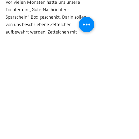
Vor vielen Monaten hatte uns unsere 
Tochter ein „Gute-Nachrichten-
Sparschein“ Box geschenkt. Darin sollen 
von uns beschriebene Zettelchen 
aufbewahrt werden. Zettelchen mit 
Erinnerungen an das, was wir als 
wohltuende Momente erlebten. Viel zu 
selten lege ich übrigens einen Zettel 
hinein, wie mir nun bewusst wird. Es sind 
nicht die großen Dinge, es sind die kleinen 
Momente, die mir dabei wichtig sind. 
Kaffeetrinken mit einer guten Freundin, 
Spieleabend mit Mann und Tochter, ein 
langer Spaziergang. Gemeinsames Kochen. 
Ein gutes Gespräch mit einem lieben 
Menschen. Zeit, die ich, trotz all der 
Schwere im Herzen, in den vergangenen 
Wochen mit vielen guten Momenten, mit 
Mann und Tochter, verbringen durfte. Und 