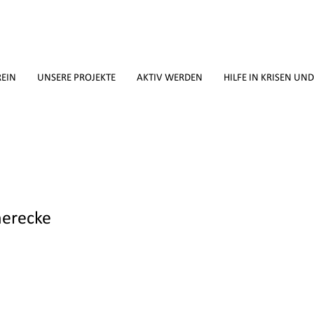
REIN
UNSERE PROJEKTE
AKTIV WERDEN
HILFE IN KRISEN UN
herecke