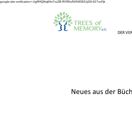
google-site-verification=-UgRHQ8wj0fm7xzZB-RVR0oR456EBS1jG8-927xuFjk
DER VE
Neues aus der Büc