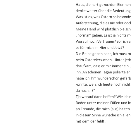
Haus, die hart gekochten Eier ne
denke weiter über die Bedeutung 
Was ist es, was Ostern so besond
Auferstehung, die es nie oder doc
Meine Hand wird plötzlich bleisch
„normal“ geben. Es ist ja nichts 
Worauf noch Vertrauen? Soll ich 
es für mich im Hier und Jetzt? 
Die Beine geben nach, ich muss m
beim Ostereiersuchen. Hinter jedem
draufkam, dass er mir immer ein u
ihn. An schönen Tagen polierte er 
habe ich ihm wunderschön gefärbt
konnte, weiß ich heute noch nicht
du noch…?“  
Tja worauf dann hoffen? Wie ich mi
Boden unter meinen Füßen und ic
an Freunde, die mich (aus) halten.
In diesem Sinne wünsche ich allen 
mit dem der fehlt!  