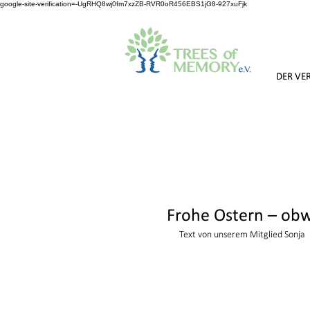
google-site-verification=-UgRHQ8wj0fm7xzZB-RVR0oR456EBS1jG8-927xuFjk
DER VE
Frohe Ostern – obw
Text von unserem Mitglied Sonja