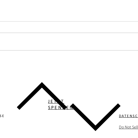
JETZT
SPENDEN
SE
DATENS
Do Not Sel