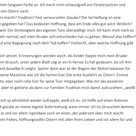
hmen langsam Farbe an. Ich mach mich schwungvoll ans Fensterputzen und 
von Ostern nach. 
ers macht? Tradition? Fest verwurzelter Glaube? Die Verheißung an eine 
h gegeben hat? Das bedeutet Hoffnung, dass am Ende alles gut wird. Wirklich?
wer. Die Sinnlosigkeit des eigenen Tuns überwältigt mich. Ich kann mich noch so 
mehr normal, seit mein Bruder sich entschieden hat zu gehen. Worauf also hoffen?
auf eine Begegnung nach dem Tod hoffen? Vielleicht, aber welche Hoffnung gibt 
ich setzen. Erinnerungen werden wach. Als Kinder foppte mich mein Bruder 
 Strauch, unter jedem Blatt zog er ein Ei hervor. Es hat gedauert, bis ich ihm 
nd dasselbe Ei zeigte. Später dann war es der Beginn der Motorradsaison für 
seine Maschine wie ich die harten Eier. Die erste Ausfahrt an Ostern. Einmal 
e, aber noch rohe Eier für seine Tour mitgegeben. Wie mir das passieren 
, aber es gehörte ab dann zur Familien Tradition mich damit aufzuziehen: „weißt
ch so allmählich wieder aufrapple, weiß ich es: ich hoffe auf einen festeren 
h glaube an meine eigene Auferstehung wann immer ich ins Straucheln komme, 
 Ja und vor allem irgendwie auch an einen, der jederzeit über mich wacht.   
ein frohes, hoffnungsvolles Ostern mit allen Ihren Lieben und vor allem für und 