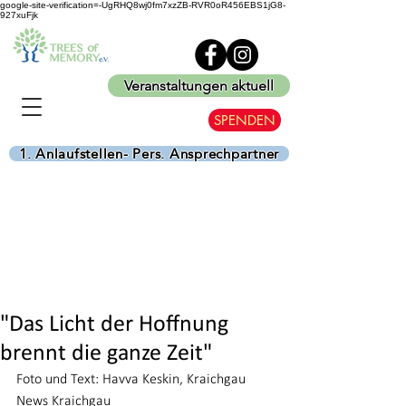
google-site-verification=-UgRHQ8wj0fm7xzZB-RVR0oR456EBS1jG8-
927xuFjk
Veranstaltungen aktuell
SPENDEN
1. Anlaufstellen- Pers. Ansprechpartner
"Das Licht der Hoffnung
brennt die ganze Zeit"
Foto und Text: Havva Keskin, Kraichgau 
News Kraichgau