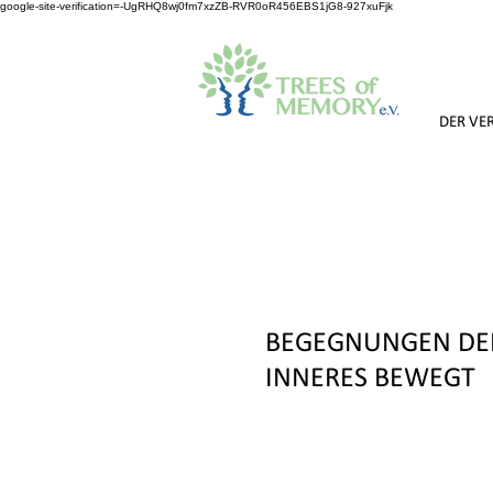
google-site-verification=-UgRHQ8wj0fm7xzZB-RVR0oR456EBS1jG8-927xuFjk
DER VE
BEGEGNUNGEN DER
INNERES BEWEGT