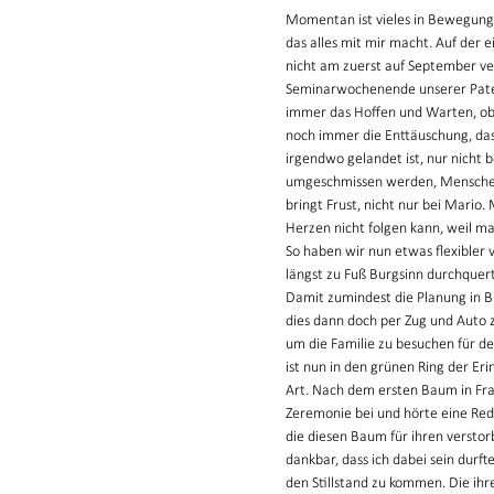
Momentan ist vieles in Bewegung. 
das alles mit mir macht. Auf der 
nicht am zuerst auf September ve
Seminarwochenende unserer Paten 
immer das Hoffen und Warten, ob
noch immer die Enttäuschung, dass
irgendwo gelandet ist, nur nicht b
umgeschmissen werden, Menschen,
bringt Frust, nicht nur bei Mari
Herzen nicht folgen kann, weil m
So haben wir nun etwas flexibler 
längst zu Fuß Burgsinn durchquert
Damit zumindest die Planung in Bu
dies dann doch per Zug und Auto z
um die Familie zu besuchen für d
ist nun in den grünen Ring der 
Art. Nach dem ersten Baum in Fr
Zeremonie bei und hörte eine Red
die diesen Baum für ihren versto
dankbar, dass ich dabei sein durft
den Stillstand zu kommen. Die i