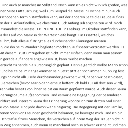
Und auch so manches im Stillstand. Noch kann ich es nicht wirklich greifen, was 
einen Seite Enttäuschung, weil zum Beispiel die Messe in Hochheim nun auch 
rschobenen Termin stattfinden kann, auf der anderen Seite die Freude auf das 
der 1. Anlaufstellen, welches zum Glück Anfang Juli abgehalten wird. Noch 
 zumindest die Messe LEBEN UND TOD in Freiburg im Oktober stattfinden kann, 
 der Lauf von Mario in der Warteschleife hängt. Ein Ersatzteil, welches 
ei ihm, hält alles auf. Bringt alles durcheinander. Planungen müssen 
 die ihn beim Wandern begleiten möchten, auf später vertröstet werden. Es 
o. Mit diesem Frust umzugehen ist nicht immer einfach, denn wenn man seinem 
an gerade auf andere angewiesen ist, kann mürbe machen. 
versucht zu handeln als ursprünglich geplant. Denn eigentlich wollte Mario schon
 und heute bei mir angekommen sein. Jetzt sitzt er noch immer in Coburg fest. 
rgsinn nicht allzu sehr durcheinander gewirbelt wird, haben wir beschlossen, 
u erreichen (bevor Mario dann erneut hoffentlich bald zu Fuß dort sein wird), 
eren Sohn bereits von ihnen selbst ein Baum gepflanzt wurde. Auch dieser Baum 
Erinnerungsbäume aufgenommen. Und es war eine Begegnung der besonderen 
ankfurt und unserem Baum der Erinnerung wohnte ich zum dritten Mal einer 
e von Mario. Und jede davon war einzigartig. Die Begegnung mit der Familie, 
rbenen Sohn von Freunden geschenkt bekamen, sie bewegte mich. Und ich bin 
e. Ich traf auf zwei Menschen, die versuchen auf ihrem Weg der Trauer nicht in 
hren Weg annehmen, auch wenn es manchmal noch so schwer erscheint und man 