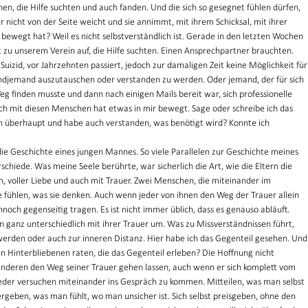
n, die Hilfe suchten und auch fanden. Und die sich so gesegnet fühlen dürfen, 
 nicht von der Seite weicht und sie annimmt, mit ihrem Schicksal, mit ihrer 
ewegt hat? Weil es nicht selbstverständlich ist. Gerade in den letzten Wochen 
u unserem Verein auf, die Hilfe suchten. Einen Ansprechpartner brauchten. 
uizid, vor Jahrzehnten passiert, jedoch zur damaligen Zeit keine Möglichkeit für
gendjemand auszutauschen oder verstanden zu werden. Oder jemand, der für sich 
eg finden musste und dann nach einigen Mails bereit war, sich professionelle 
ch mit diesen Menschen hat etwas in mir bewegt. Sage oder schreibe ich das 
on überhaupt und habe auch verstanden, was benötigt wird? Konnte ich 
ie Geschichte eines jungen Mannes. So viele Parallelen zur Geschichte meines 
chiede. Was meine Seele berührte, war sicherlich die Art, wie die Eltern die 
ch, voller Liebe und auch mit Trauer. Zwei Menschen, die miteinander im 
 fühlen, was sie denken. Auch wenn jeder von ihnen den Weg der Trauer allein 
noch gegenseitig tragen. Es ist nicht immer üblich, dass es genauso abläuft. 
 ganz unterschiedlich mit ihrer Trauer um. Was zu Missverständnissen führt, 
werden oder auch zur inneren Distanz. Hier habe ich das Gegenteil gesehen. Und
Hinterbliebenen raten, die das Gegenteil erleben? Die Hoffnung nicht 
nderen den Weg seiner Trauer gehen lassen, auch wenn er sich komplett vom 
der versuchen miteinander ins Gespräch zu kommen. Mitteilen, was man selbst 
geben, was man fühlt, wo man unsicher ist. Sich selbst preisgeben, ohne den 