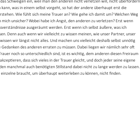
t das Schweigen ein, weil man den anderen nicht verletzen will, nicht überfordern
kann, was in einem selbst vorgeht, so hat der andere überhaupt erst die 
rstehen. Wie fühlt sich meine Trauer an? Wie gehe ich damit um? Welchen Weg 
h mich unsicher? Wobei habe ich Angst, den anderen zu verletzen? Erst wenn 
ssverständnisse ausgeräumt werden. Erst wenn ich selbst äußere, was ich 
en. Denn auch wenn wir vielleicht zu wissen meinen, wie unser Partner, unser 
 wissen wir längst nicht alles. Und machen uns vielleicht deshalb selbst unnötig 
e Gedanken des anderen erraten zu müssen. Dabei liegen wir nämlich sehr oft 
Trauer noch so unterschiedlich sind, ist es wichtig, dem anderen diesen Freiraum 
akzeptieren, dass sich vieles in der Trauer gleicht, und doch jeder seine eigene 
, den manchmal auch benötigten Stillstand dabei nicht zu lange werden zu lassen.
er einzelne braucht, um überhaupt weiterleben zu können, nicht finden.