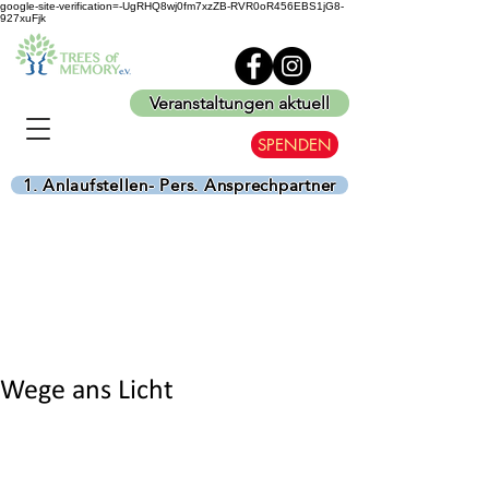
google-site-verification=-UgRHQ8wj0fm7xzZB-RVR0oR456EBS1jG8-
927xuFjk
Veranstaltungen aktuell
SPENDEN
1. Anlaufstellen- Pers. Ansprechpartner
Wege ans Licht