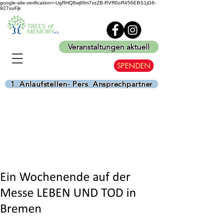
google-site-verification=-UgRHQ8wj0fm7xzZB-RVR0oR456EBS1jG8-
927xuFjk
Veranstaltungen aktuell
SPENDEN
1. Anlaufstellen- Pers. Ansprechpartner
Ein Wochenende auf der
Messe LEBEN UND TOD in
Bremen