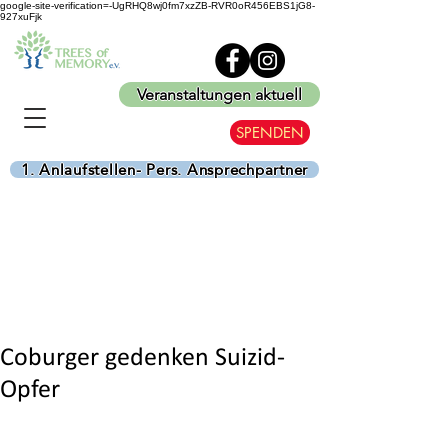
google-site-verification=-UgRHQ8wj0fm7xzZB-RVR0oR456EBS1jG8-
927xuFjk
Veranstaltungen aktuell
SPENDEN
1. Anlaufstellen- Pers. Ansprechpartner
Coburger gedenken Suizid-
Opfer