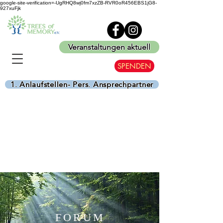
google-site-verification=-UgRHQ8wj0fm7xzZB-RVR0oR456EBS1jG8-
927xuFjk
Veranstaltungen aktuell
SPENDEN
1. Anlaufstellen- Pers. Ansprechpartner
FORUM