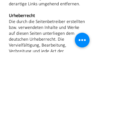
derartige Links umgehend entfernen.
Urheberrecht
Die durch die Seitenbetreiber erstellten
bzw. verwendeten Inhalte und Werke
auf diesen Seiten unterliegen dem
deutschen Urheberrecht. Die
Vervielfältigung, Bearbeitung,
Verbreitung und jede Art der
Verwertung außerhalb der Grenzen des
Urheberrechtes bedürfen der
Zustimmung des jeweiligen Autors bzw.
Erstellers. Downloads und Kopien dieser
Seite sind nur für den privaten, nicht
kommerziellen Gebrauch gestattet.
Soweit die Inhalte auf dieser Seite nicht
vom Betreiber erstellt wurden, werden
die Urheberrechte Dritter beachtet.
Insbesondere werden Inhalte Dritter als
solche gekennzeichnet. Sollten Sie
trotzdem auf eine
Urheberrechtsverletzung aufmerksam