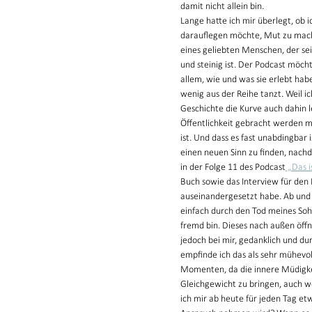
damit nicht allein bin. 
Lange hatte ich mir überlegt, ob i
darauflegen möchte, Mut zu mach
eines geliebten Menschen, der se
und steinig ist. Der Podcast möch
allem, wie und was sie erlebt ha
wenig aus der Reihe tanzt. Weil i
Geschichte die Kurve auch dahin l
Öffentlichkeit gebracht werden m
ist. Und dass es fast unabdingbar 
einen neuen Sinn zu finden, nachd
in der Folge 11 des Podcast
 „Das 
Buch sowie das Interview für den
auseinandergesetzt habe. Ab und a
einfach durch den Tod meines Soh
fremd bin. Dieses nach außen öffn
jedoch bei mir, gedanklich und d
empfinde ich das als sehr mühevo
Momenten, da die innere Müdigkeit
Gleichgewicht zu bringen, auch we
ich mir ab heute für jeden Tag et