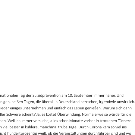
rnationalen Tag der Suizidprävention am 10. September immer näher. Und 
nnigen, heißen Tagen, die überall in Deutschland herrschen, irgendwie unwirklich.
ieder einiges unternehmen und einfach das Leben genießen. Warum sich dann 
ller Schwere scheint? Ja, es kostet Überwindung. Normalerweise würde für die 
ehen. Weil ich immer versuche, alles schon Monate vorher in trockenen Tüchern 
 viel besser in kühlere, manchmal trübe Tage. Durch Corona kam so viel ins 
nicht hundertprozentig weiß, ob die Veranstaltungen durchführbar sind und wo 