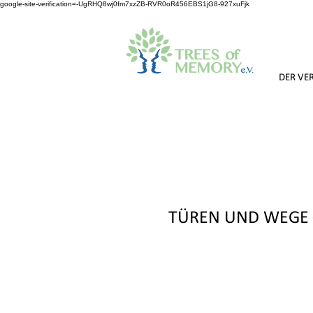
google-site-verification=-UgRHQ8wj0fm7xzZB-RVR0oR456EBS1jG8-927xuFjk
DER VE
TÜREN UND WEGE 