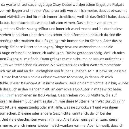
, da warte ich auf das endgültige Okay. Dabei würden schon längst die Plakate 
vor mir liegen und in einer Woche verteilt werden. Ich merke, dass es etwas mit 
nd Aktivitäten sind für mich immer Lichtblicke, weil ich das Gefühl habe, dass es
a tue. Ich brauche das wie die Luft zum Atmen. Das hilft mir vor allem im 
ag meines Kindes so angreifbar und innerlich wund macht und ich durch diese 
tehen kann. Nun zieht sich alles schon in den Sommer, und auch da sind die 
 benötigt Alternativen dazu. Es gelingt mir immer nur im Kleinen. Aber das ist 
wichtig. Kleinere Unternehmungen, Dinge bewusst wahrnehmen und die 
uge erfassen und innerlich aufsaugen. Das ist gerade so nötig. Weil ich mich 
keinen Zugang zu mir finde. Dann gelingt es mir nicht, meine Mauer aufrecht zu 
he, um weitermachen zu können. Sie wird trotz des tollen Wetters momentan 
ch mir ab und an die Leichtigkeit von früher zu haben. Mir ist bewusst, dass sie 
. Umso kostbarer sind die unbeschwerten Momente, in denen ich mich 
ühle. Dieser Balance-Akt ist nicht einfach. Dass ich damit nicht allein bin, wurde 
ch das Buch in den Händen hielt, an dem ich als Co-Autor in mitgewirkt habe. 
 Kindes“ 
erschienen im BoD Verlag. Geschrieben von 36 Müttern, die auf 
loren. In diesem Buch geht es darum, wie diese Mütter einen Weg zurück in ihr 
Rituale, eigenständig oder mit Hilfe, was sie zurückwarf und was ihnen 
zumachen. Die eine oder andere Geschichte kannte ich, da ich bei der 
. Und viele Geschichten waren mir neu. Alle haben eins gemeinsam: dieser 
ch merke, wie ich immer wieder ins Schwanken komme. Aber ich weiß, dass ich 