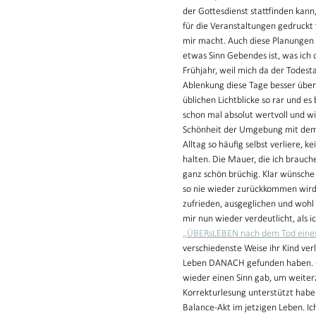
der Gottesdienst stattfinden kann
für die Veranstaltungen gedruckt 
mir macht. Auch diese Planungen u
etwas Sinn Gebendes ist, was ich d
Frühjahr, weil mich da der Todest
Ablenkung diese Tage besser übers
üblichen Lichtblicke so rar und es
schon mal absolut wertvoll und 
Schönheit der Umgebung mit dem A
Alltag so häufig selbst verliere, 
halten. Die Mauer, die ich brauc
ganz schön brüchig. Klar wünsche i
so nie wieder zurückkommen wird
zufrieden, ausgeglichen und wohl f
mir nun wieder verdeutlicht, als i
„ÜBERsLEBEN nach dem Tod eines
verschiedenste Weise ihr Kind ver
Leben DANACH gefunden haben. Ob 
wieder einen Sinn gab, um weiter
Korrekturlesung unterstützt habe
Balance-Akt im jetzigen Leben. I