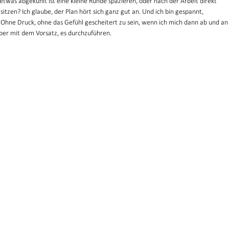
was abgekühlt ist eine kleine Runde spazieren, oder nach der Arbeit direkt 
sitzen? Ich glaube, der Plan hört sich ganz gut an. Und ich bin gespannt, 
 Ohne Druck, ohne das Gefühl gescheitert zu sein, wenn ich mich dann ab und an
Aber mit dem Vorsatz, es durchzuführen.