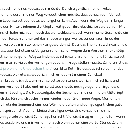
ch auch Teil eines Podcast sein möchte. Da ich eigentlich meinen Fokus 
en und durch meinen Weg verdeutlichen möchte, dass es nach dem Verlust 
in Leben selbst beendete, weitergehen kann. Auch wenn der Weg dahin lange 
te den Hinterbliebenen die Möglichkeit geben ihre Geschichte zu erzählen. Mit 
ben. Ich habe mich dann doch dazu entschlossen, auch wenn meine Geschichte ein
ch den Fokus nicht nur auf das Erlebte bringen wollte, sondern zum Ende der 
enken, was mir inzwischen klar geworden ist. Dass das Thema Suizid zwar an die 
uss, aber behutsames Vorgehen allein schon wegen dem Werther-Effekt nötig 
ist, seinen eigenen Weg zu finden, das Schicksal anzunehmen und für sich selbst 
em man so vieles des vorherigen Lebens in Frage stellen musste. Zu hören ist das
ist ja wohl eine Unverschämtheit“
 von Elisa Roth. Beides, das Schreiben für das 
 Podcast war etwas, wobei ich mich erneut mit meinem Schicksal 
n brauche ich das, um mich selbst zu verstehen, weil ich mich schlicht und 
nes verändert habe und mir selbst auch heute noch gelegentlich irgendwie 
en hilft bedingt. Die Hauptaufgabe der Suche nach meiner inneren Mitte liegt 
urch das Fühlen. Ich suche immer wieder neue Türen, neue Wege. Momentan 
ll. Trotz des Sonnenscheins, der Wärme draußen und den gelegentlichen guten 
 spürbar ist. Aber ich bleibe dran. Irgendwie. Und versuche mich ins 
nn gerade vielleicht Schieflage herrscht. Vielleicht mag es mir ja helfen, wenn 
was ausdenke und mir vornehme, auch wenn es nur eine viertel Stunde Zeit in 