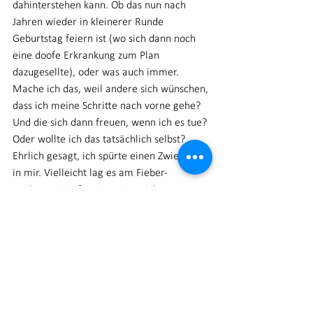
dahinterstehen kann. Ob das nun nach 
Jahren wieder in kleinerer Runde 
Geburtstag feiern ist (wo sich dann noch 
eine doofe Erkrankung zum Plan 
dazugesellte), oder was auch immer. 
Mache ich das, weil andere sich wünschen, 
dass ich meine Schritte nach vorne gehe? 
Und die sich dann freuen, wenn ich es tue? 
Oder wollte ich das tatsächlich selbst? 
Ehrlich gesagt, ich spürte einen Zwiespalt 
in mir. Vielleicht lag es am Fieber-
geplagten Kopf meinerseits. Oder 
tatsächlich daran, dass ich wieder einmal 
empfand, den anderen irgendwie gerecht 
werden zu müssen. Ich musste innerlich 
unheimlich auf Distanz gehen. Zu diesem 
Tag, zu dem, was ich tat. Hatte das Fühlen 
und Denken weggeschoben. Mit Fieberkopf 
war eh alles so „unwirklich“. Ja, es war 