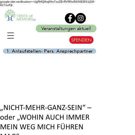
google-site-verification=-UgRHQ8wj0fm7xzZB-RVR0oR456EBS1jG8-
927xuFjk
Veranstaltungen aktuell
SPENDEN
1. Anlaufstellen- Pers. Ansprechpartner
„NICHT-MEHR-GANZ-SEIN“ –
oder „WOHIN AUCH IMMER
MEIN WEG MICH FÜHREN