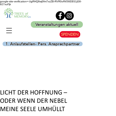
google-site-verification=-UgRHQ8wj0fm7xzZB-RVR0oR456EBS1jG8-
927xuFjk
Veranstaltungen aktuell
SPENDEN
1. Anlaufstellen- Pers. Ansprechpartner
LICHT DER HOFFNUNG –
ODER WENN DER NEBEL
MEINE SEELE UMHÜLLT