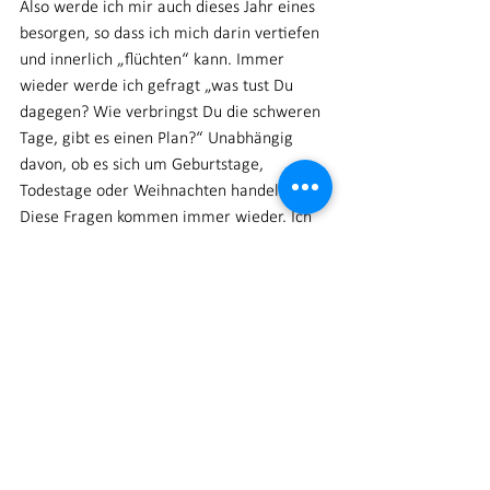
Also werde ich mir auch dieses Jahr eines 
besorgen, so dass ich mich darin vertiefen 
und innerlich „flüchten“ kann. Immer 
wieder werde ich gefragt „was tust Du 
dagegen? Wie verbringst Du die schweren 
Tage, gibt es einen Plan?“ Unabhängig 
davon, ob es sich um Geburtstage, 
Todestage oder Weihnachten handelt. 
Diese Fragen kommen immer wieder. Ich 
kann nur aufzählen, was ich tue. Und dazu 
anregen, selbst in sich hineinzuhorchen, 
was sich „gut“ oder annehmbar anfühlt. 
Ganz neue Rituale, oder auch etwas, was 
man schon Jahre nicht mehr getan hat, 
sich damals aber gut anfühlte und gar 
nicht so viel mir dem Verstorbenen in 
Verbindung steht. Jeder einzelne trägt es 
in sich, dieses Wissen. Es ist oftmals nur 
vergraben und lahmgelegt. Horcht in Euch 