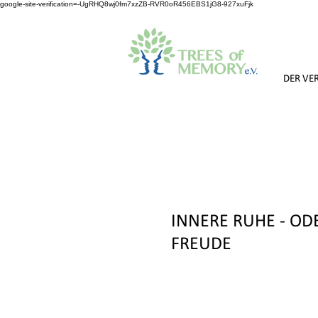
google-site-verification=-UgRHQ8wj0fm7xzZB-RVR0oR456EBS1jG8-927xuFjk
DER VE
INNERE RUHE - OD
FREUDE