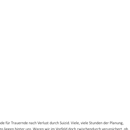
de für Trauernde nach Verlust durch Suizid. Viele, viele Stunden der Planung, 
s liegen hinter uns. Waren wir im Vorfeld doch zwischendurch verunsichert, ob 