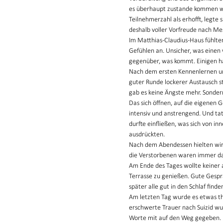
es überhaupt zustande kommen wir
Teilnehmerzahl als erhofft, legte 
deshalb voller Vorfreude nach Me
Im Matthias-Claudius-Haus fühlte
Gefühlen an. Unsicher, was einen 
gegenüber, was kommt. Einigen h
Nach dem ersten Kennenlernen un
guter Runde lockerer Austausch st
gab es keine Ängste mehr. Sonder
Das sich öffnen, auf die eigenen 
intensiv und anstrengend. Und ta
durfte einfließen, was sich von i
ausdrückten.
Nach dem Abendessen hielten wir
die Verstorbenen waren immer dabei
Am Ende des Tages wollte keiner al
Terrasse zu genießen. Gute Gespr
später alle gut in den Schlaf fin
Am letzten Tag wurde es etwas th
erschwerte Trauer nach Suizid wu
Worte mit auf den Weg gegeben. N