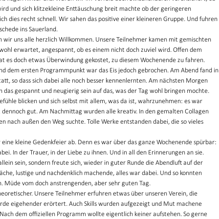
d und sich klitzekleine Enttäuschung breit machte ob der geringeren 
sich dies recht schnell. Wir sahen das positive einer kleineren Gruppe. Und fuhren 
schede ins Sauerland. 
n wir uns alle herzlich Willkommen. Unsere Teilnehmer kamen mit gemischten 
wohl erwartet, angespannt, ob es einem nicht doch zuviel wird. Offen dem 
at es doch etwas Überwindung gekostet, zu diesem Wochenende zu fahren. 
d dem ersten Programmpunkt war das Eis jedoch gebrochen. Am Abend fand in
att, so dass sich dabei alle noch besser kennenlernten. Am nächsten Morgen 
n das gespannt und neugierig sein auf das, was der Tag wohl bringen mochte. 
Gefühle blicken und sich selbst mit allem, was da ist, wahrzunehmen: es war 
t dennoch gut. Am Nachmittag wurden alle kreativ. In den gemalten Collagen 
nnen nach außen den Weg suchte. Tolle Werke entstanden dabei, die so vieles 
 eine kleine Gedenkfeier ab. Denn es war über das ganze Wochenende spürbar: 
. In der Trauer, in der Liebe zu ihnen. Und in all den Erinnerungen an sie. 
lein sein, sondern freute sich, wieder in guter Runde die Abendluft auf der 
äche, lustige und nachdenklich machende, alles war dabei. Und so konnten 
den. Müde vom doch anstrengenden, aber sehr guten Tag. 
eoretischer. Unsere Teilnehmer erfuhren etwas über unseren Verein, die 
rde eigehender erörtert. Auch Skills wurden aufgezeigt und Mut machene 
ach dem offiziellen Programm wollte eigentlich keiner aufstehen. So gerne 