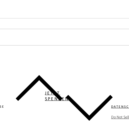
JETZT
SPENDEN
SE
DATENS
Do Not Sel