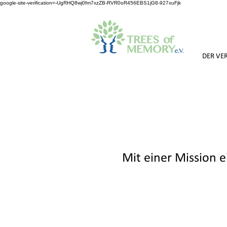
google-site-verification=-UgRHQ8wj0fm7xzZB-RVR0oR456EBS1jG8-927xuFjk
DER VE
Mit einer Mission 