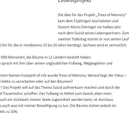
Lebensprojekt
Die Idee für das Projekt „Trees of Memory“ 
kam dem 51jährigen Journalisten und 
Dozent Mario Dieringer ein halbes Jahr 
nach dem Suizid seines Lebenspartners. Zum
zweiten Todestag startet er nun seinen Lauf
0 km für die er mindestens 15 bis 20 Jahre benötigt. Sachsen wird er vermutlich 
0 000 Menschen, die Bäume in 12 Ländern bestellt haben.
sprach mit ihm über seinen unglaublichen Fußweg, Wegbegleiter und 
hen Namen Footpath of Life wurde Trees of Memory. Worauf liegt der Fokus – 
 Erlebte zu verarbeiten oder auf den Bäumen?
! Das Projekt will auf das Thema Suizid aufmerksam machen und durch die 
 Trauerkultur schaffen. Der Fußweg ist Mittel zum Zweck, eben mein 
 auch ein stückweit meiner Seele zugeordnet werden kann, ist durchaus 
s auch was mit meiner Bewältigung zu tun. Die Bäume stehen jedoch im 
hlt zu 10%.